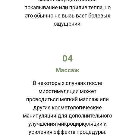
покалывание или прилив тепла, но
г. Краснодар, ул. Красная, 72/1
это обычно не вызывает болевых
пн-вс 10:00 - 20:00
ощущений.
*без перерыва на обед
ООО «Клиника»
ИНН 2310206534, ОГРН 1182375026371
04
Массаж
ЗАПИСАТЬСЯ НА ПРОЦЕДУРУ
В некоторых случаях после
миостимуляции может
проводиться мягкий массаж или
другие косметологические
манипуляции для дополнительного
улучшения микроциркуляции и
усиления эффекта процедуры.