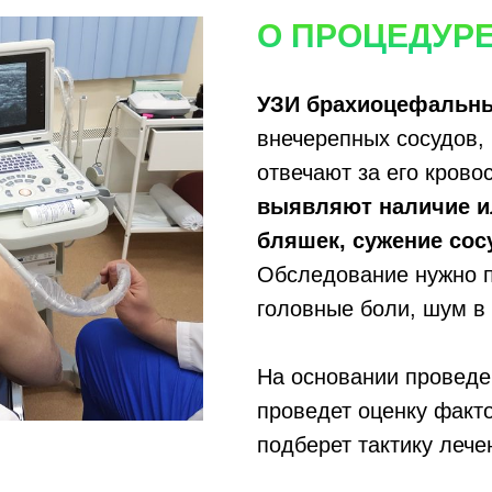
О ПРОЦЕДУР
УЗИ брахиоцефальны
внечерепных сосудов, 
отвечают за его кров
выявляют наличие ил
бляшек, сужение сос
Обследование нужно п
головные боли, шум в
На основании проведе
проведет оценку факто
подберет тактику лече