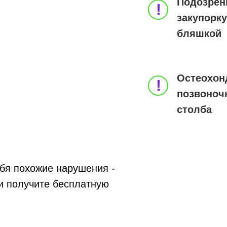
Подозрени
!
закупорку
бляшкой
Остеохон
!
позвоноч
столба
бя похожие нарушения -
и получите бесплатную