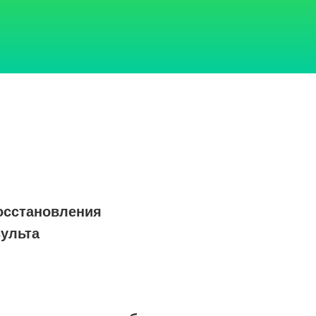
осстановления
сульта